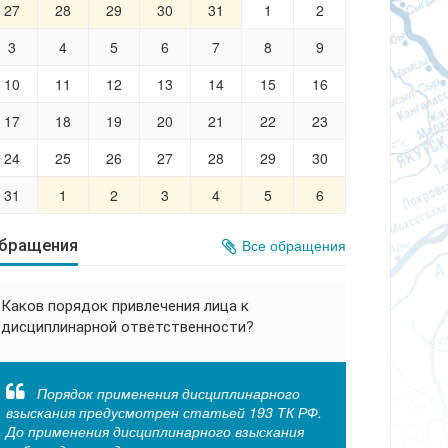
27
28
29
30
31
1
2
3
4
5
6
7
8
9
10
11
12
13
14
15
16
17
18
19
20
21
22
23
24
25
26
27
28
29
30
31
1
2
3
4
5
6
бращения
Все обращения
Каков порядок привлечения лица к
дисциплинарной ответственности?
Порядок применения дисциплинарного
взыскания предусмотрен статьей 193 ТК РФ.
До применения дисциплинарного взыскания