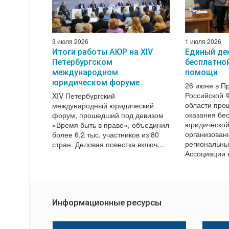
3 июля 2026
1 июля 2026
Итоги работы АЮР на XIV
Единый де
Петербургском
бесплатно
международном
помощи
юридическом форуме
26 июня в П
Российской 
XIV Петербургский
области про
международный юридический
оказания бе
форум, прошедший под девизом
юридическо
«Время быть в праве», объединил
организован
более 6,2 тыс. участников из 80
региональн
стран. Деловая повестка включ...
Ассоциации ю
Информационные ресурсы