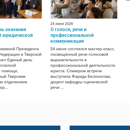
24 июня 2026
нь оказания
О голосе, речи и
й юридической
профессиональной
коммуникации
риемной Президента
24 июня состоялся мастер-класс,
Федерации в Тверской
посвящённый рече-голосовой
шел Единый день
выразительности в
сплатной
профессиональной деятельности
й помощи,
юриста. Спикером встречи
ный Тверским
выступила Фарида Белоногова,
ым отделением
доцент кафедры сценической
р...
речи ...