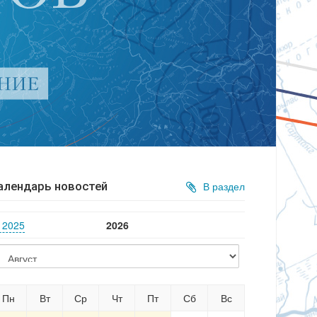
алендарь новостей
В раздел
2025
2026
Пн
Вт
Ср
Чт
Пт
Сб
Вс